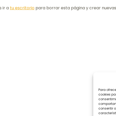
 ir a
tu escritorio
para borrar esta página y crear nuevas 
Para ofrec
cookies pa
consentimi
comportami
consentir o
característ